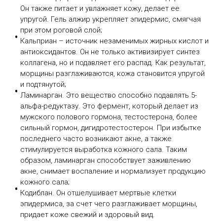
Он также питает и увлажняет кожу, делает ее
упругой. Гель алжир укрепляет эпидермис, смягчая
при этом роговой слой;
Кальприан – источник незаменимых жирных кислот и
антиоксидантов. Он не только активизирует синтез
коллагена, но и подавляет его распад. Как результат,
морщины разглаживаются, кожа становится упругой
и подтянутой;
Ламинарган. Это вещество способно подавлять 5-
альфа-редуктазу. Это фермент, который делает из
мужского полового гормона, тестостерона, более
сильный гормон, дигидротестостерон. При избытке
последнего часто возникают акне, а также
стимулируется выработка кожного сала. Таким
образом, ламинарган способствует заживлению
акне, снимает воспаление и нормализует продукцию
кожного сала;
Кодиблан. Он отшелушивает мертвые клетки
эпидермиса, за счет чего разглаживает морщины,
придает коже свежий и здоровый вид.