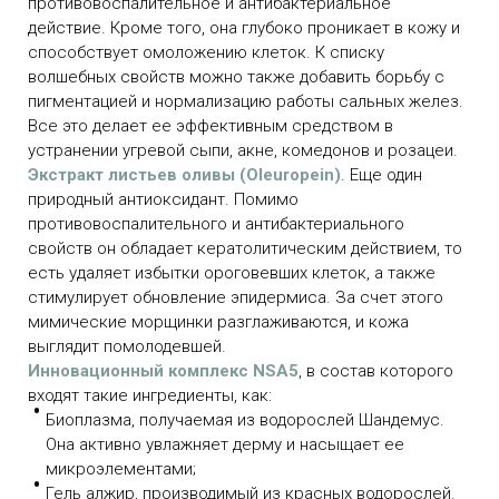
противовоспалительное и антибактериальное
действие. Кроме того, она глубоко проникает в кожу и
способствует омоложению клеток. К списку
волшебных свойств можно также добавить борьбу с
пигментацией и нормализацию работы сальных желез.
Все это делает ее эффективным средством в
устранении угревой сыпи, акне, комедонов и розацеи.
Экстракт листьев оливы (Oleuropein)
. Еще один
природный антиоксидант. Помимо
противовоспалительного и антибактериального
свойств он обладает кератолитическим действием, то
есть удаляет избытки ороговевших клеток, а также
стимулирует обновление эпидермиса. За счет этого
мимические морщинки разглаживаются, и кожа
выглядит помолодевшей.
Инновационный комплекс NSA5
, в состав которого
входят такие ингредиенты, как:
Биоплазма, получаемая из водорослей Шандемус.
Она активно увлажняет дерму и насыщает ее
микроэлементами;
Гель алжир, производимый из красных водорослей.