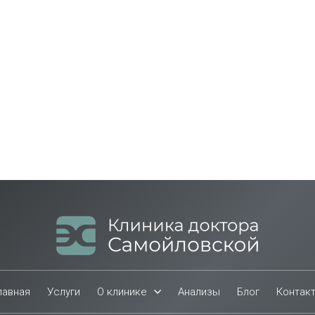
лавная
Услуги
О клинике
Анализы
Блог
Контак